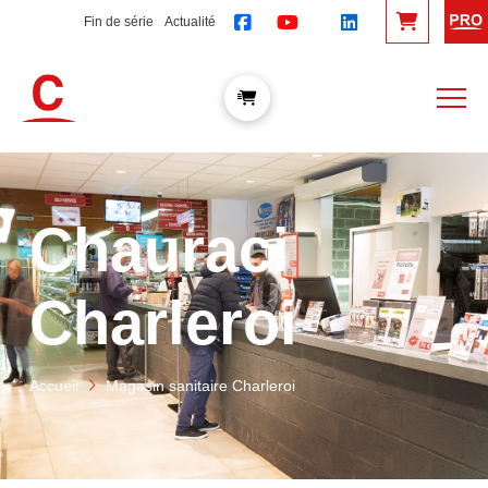
Fin de série
Actualité
Chauraci
Charleroi
Accueil
Magasin sanitaire Charleroi