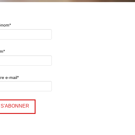
énom*
m*
re e-mail*