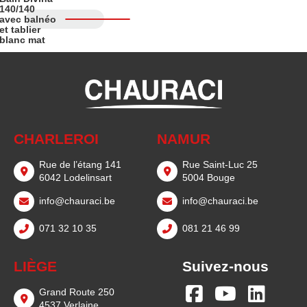
140/140
avec balnéo
AJOUTER
AU
et tablier
PANIER
blanc mat
CHARLEROI
NAMUR
Rue de l’étang 141
Rue Saint-Luc 25
6042 Lodelinsart
5004 Bouge
info@chauraci.be
info@chauraci.be
071 32 10 35
081 21 46 99
LIÈGE
Suivez-nous
Grand Route 250
4537 Verlaine