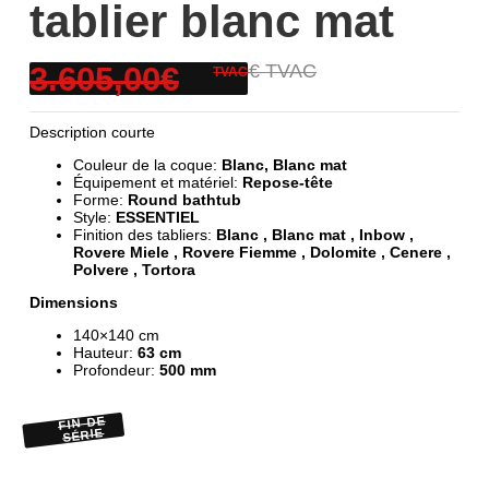
tablier blanc mat
3.605,00€
5.475,00€ TVAC
TVAC
Description courte
Couleur de la coque:
Blanc, Blanc mat
Équipement et matériel:
Repose-tête
Forme:
Round bathtub
Style:
ESSENTIEL
Finition des tabliers:
Blanc , Blanc mat , Inbow ,
Rovere Miele , Rovere Fiemme , Dolomite , Cenere ,
Polvere , Tortora
Dimensions
140×140 cm
Hauteur:
63 cm
Profondeur:
500 mm
FIN DE
SÉRIE