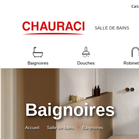
Cat
SALLE DE BAINS
Baignoires
Douches
Robinet
Baignoires
Accueil
Salle de bains
Baignoires