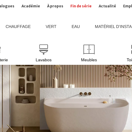
alogues
Académie
À propos
Fin de série
Actualité
Empl
CHAUFFAGE
VERT
EAU
MATÉRIEL D’INST
terie
Lavabos
Meubles
Toi