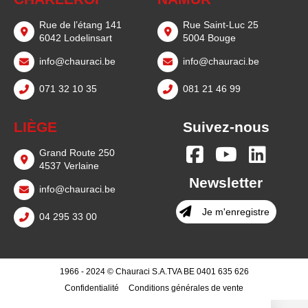
Rue de l’étang 141
Rue Saint-Luc 25
6042 Lodelinsart
5004 Bouge
info@chauraci.be
info@chauraci.be
071 32 10 35
081 21 46 99
LIÈGE
Suivez-nous
Grand Route 250
4537 Verlaine
Newsletter
info@chauraci.be
Je m'enregistre
04 295 33 00
1966 - 2024 © Chauraci S.A.
TVA BE 0401 635 626
Confidentialité
Conditions générales de vente